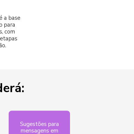
é a base
o para
s, com
 etapas
ão.
erá:
Sugestões para
mensagens em