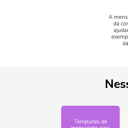
A mensa
da co
ajuda
exempl
da
Nes
Templates de
mensagens para